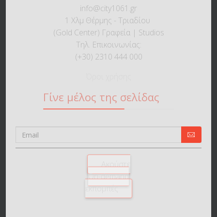
info@city1061.gr
1 Χλμ Θέρμης - Τριαδίου
(Gold Center) Γραφεία | Studios
Τηλ. Επικοινωνίας:
(+30) 2310 444 000
Όροι χρήσης
Γίνε μέλος της σελίδας
Ακούστε
On-demand
εκπομπές