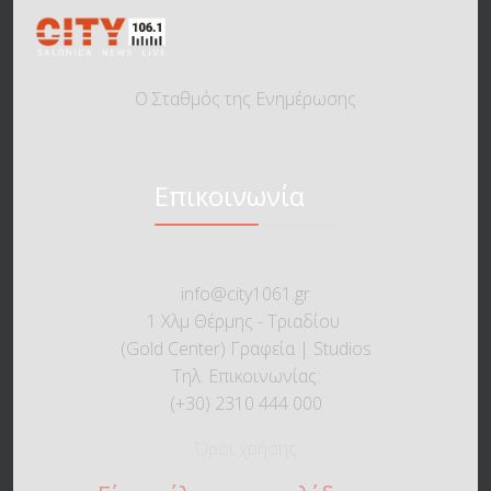
Ο Σταθμός της Ενημέρωσης
Επικοινωνία
info@city1061.gr
1 Χλμ Θέρμης - Τριαδίου
(Gold Center) Γραφεία | Studios
Τηλ. Επικοινωνίας:
(+30) 2310 444 000
Όροι χρήσης