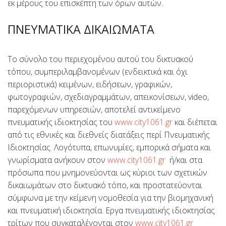
εκ μέρους του επισκέπτη των όρων αυτών.
ΠΝΕΥΜΑΤΙΚΑ ΔΙΚΑΙΩΜΑΤΑ
Το σύνολο του περιεχομένου αυτού του δικτυακού
τόπου, συμπεριλαμβανομένων (ενδεικτικά και όχι
περιοριστικά) κειμένων, ειδήσεων, γραφικών,
φωτογραφιών, σχεδιαγραμμάτων, απεικονίσεων, video,
παρεχόμενων υπηρεσιών, αποτελεί αντικείμενο
πνευματικής ιδιοκτησίας του
www.city1061.gr
και διέπεται
από τις εθνικές και διεθνείς διατάξεις περί Πνευματικής
Ιδιοκτησίας. Λογότυπα, επωνυμίες, εμπορικά σήματα και
γνωρίσματα ανήκουν στον
www.city1061.gr
ή/και στα
πρόσωπα που μνημονεύονται ως κύριοι των σχετικών
δικαιωμάτων στο δικτυακό τόπο, και προστατεύονται
σύμφωνα με την κείμενη νομοθεσία για την βιομηχανική
και πνευματική ιδιοκτησία. Εργα πνευματικής ιδιοκτησίας
τρίτων που συγκαταλέγονται στον
www.city1061.gr