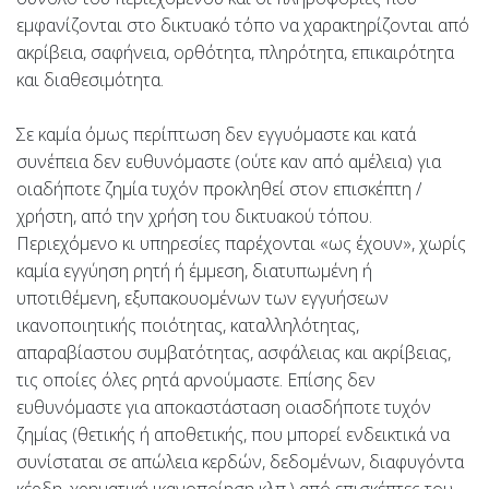
εμφανίζονται στο δικτυακό τόπο να χαρακτηρίζονται από
ακρίβεια, σαφήνεια, ορθότητα, πληρότητα, επικαιρότητα
και διαθεσιμότητα.
Σε καμία όμως περίπτωση δεν εγγυόμαστε και κατά
συνέπεια δεν ευθυνόμαστε (ούτε καν από αμέλεια) για
οιαδήποτε ζημία τυχόν προκληθεί στον επισκέπτη /
χρήστη, από την χρήση του δικτυακού τόπου.
Περιεχόμενο κι υπηρεσίες παρέχονται «ως έχουν», χωρίς
καμία εγγύηση ρητή ή έμμεση, διατυπωμένη ή
υποτιθέμενη, εξυπακουομένων των εγγυήσεων
ικανοποιητικής ποιότητας, καταλληλότητας,
απαραβίαστου συμβατότητας, ασφάλειας και ακρίβειας,
τις οποίες όλες ρητά αρνούμαστε. Επίσης δεν
ευθυνόμαστε για αποκαστάσταση οιασδήποτε τυχόν
ζημίας (θετικής ή αποθετικής, που μπορεί ενδεικτικά να
συνίσταται σε απώλεια κερδών, δεδομένων, διαφυγόντα
κέρδη, χρηματική ικανοποίηση κλπ.) από επισκέπτες του