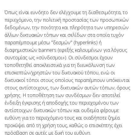
Όπως είναι ευνόητο δεν ελέγχουμε τη διαθεσιμότητα, το
περιεχόμενο, την πολιτική προστασίας των προσωπικών
δεδομένων, την ποιότητα και πληρότητα των υπηρεσιών
άλλων δικτυακών τόπων και σελίδων στα οποία τυχόν
παραπέμπουμε μέσω "δεσμών" (hyperlinks) ή
διαφημιστικών banners (εφεξής καλουμένων για λόγους
συντομίας ως «σύνδεσμοι»). Οι σύνδεσμοι έχουν
τοποθετηθεί αποκλειστικά για τη διευκόλυνση των
επισκεπτών/χρηστών του δικτυακού τόπου, ενώ οι
δικτυακοί τόποι στους οποίους παραπέμπουν υπόκεινται
στους αντίστοιχους, των δικτυακών αυτών τόπων, όρους
χρήσης. Η τοποθέτηση των συνδέσμων δεν αποτελεί
ένδειξη έγκρισης ή αποδοχής του περιεχομένου των
αντίστοιχων δικτυακών τόπων και ουδεμία φέρουμε
ευθύνη για το περιεχόμενο τους και οιαδήποτε ζημία
προκύψει από τη χρήση τους, καθώς ο επισκέπτης έχει
πρόσβαση σε αυτές με δική του ευθύνη.